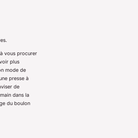
es.
 à vous procurer
oir plus
son mode de
’une presse à
aviser de
 main dans la
lage du boulon