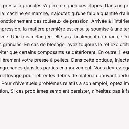
une presse à granulés s’opère en quelques étapes. Dans un p
la machine en marche, n’ajoutez qu’une faible quantité d’al
onctionnement des rouleaux de pression. Arrivée à l’intérie
ression, la matière première est ensuite soumise à une te
evée. Une fois mélangée, elle sera finalement compactée e
es granulés. En cas de blocage, ayez toujours le reflexe d’ét
ter que certains composants se détériorent. En outre, il es
ulièrement votre presse à pellets. Dans cette optique, inject
 engrenages dans les parties en mouvement. Vous devrez é
nettoyage pour retirer les débris de matériau pouvant pert
 Pour d’éventuels problèmes relatifs à son emploi, optez 
ion. Si ces problèmes semblent persister, n’hésitez pas à f