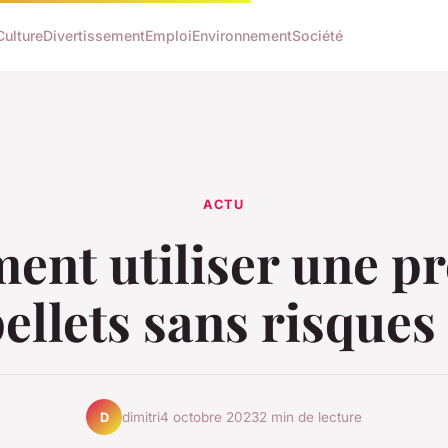
Culture
Divertissement
Emploi
Environnement
Société
ACTU
nt utiliser une pr
ellets sans risques
dimitri
4 octobre 2023
2 min de lecture
D