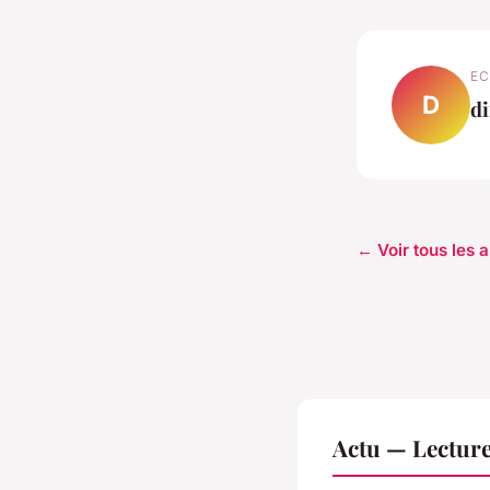
EC
D
di
← Voir tous les a
Actu — Lectur