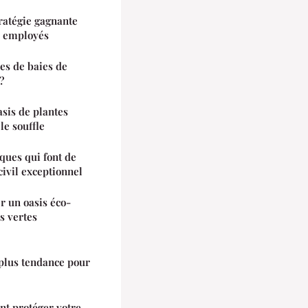
ratégie gagnante
s employés
es de baies de
?
asis de plantes
le souffle
ques qui font de
civil exceptionnel
r un oasis éco-
s vertes
 plus tendance pour
t protéger votre