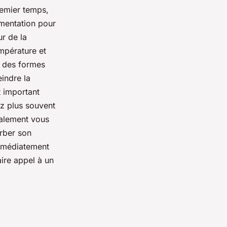
remier temps,
imentation pour
ur de la
mpérature et
n des formes
eindre la
t important
ez plus souvent
galement vous
urber son
immédiatement
aire appel à un