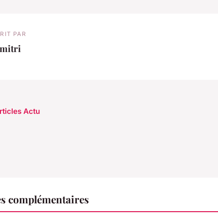
RIT PAR
mitri
rticles Actu
es complémentaires