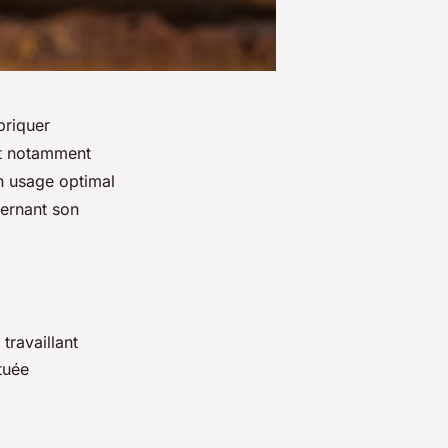
briquer
ont notamment
un usage optimal
cernant son
travaillant
tuée