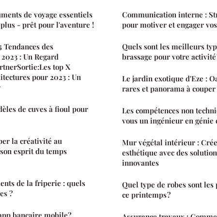
uments de voyage essentiels
Communication interne : St
 plus - prêt pour l'aventure !
pour motiver et engager vo
5 Tendances des
Quels sont les meilleurs typ
 2023 : Un Regard
brassage pour votre activité 
rtnerSortie:Les top X
itectures pour 2023 : Un
Le jardin exotique d'Eze : O
r
rares et panorama à couper 
les de cuves à fioul pour
Les compétences non techni
vous un ingénieur en génie 
r la créativité au
Mur végétal intérieur : Crée
 son esprit du temps
esthétique avec des solution
innovantes
nts de la friperie : quels
Quel type de robes sont les
es ?
ce printemps ?
 app bancaire mobile?
Assurance travaux : Commen