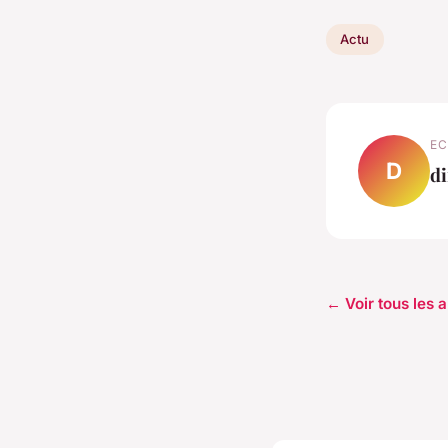
Actu
EC
D
di
← Voir tous les a