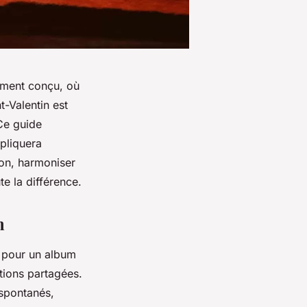
sement conçu, où
t-Valentin est
Ce guide
xpliquera
ion, harmoniser
te la différence.
m
l pour un album
tions partagées.
 spontanés,