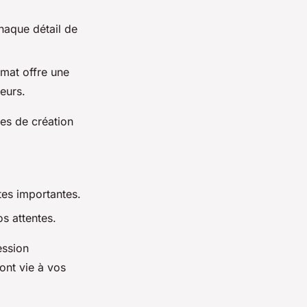
haque détail de
 mat offre une
leurs.
ces de création
tes importantes.
s attentes.
ession
ont vie à vos