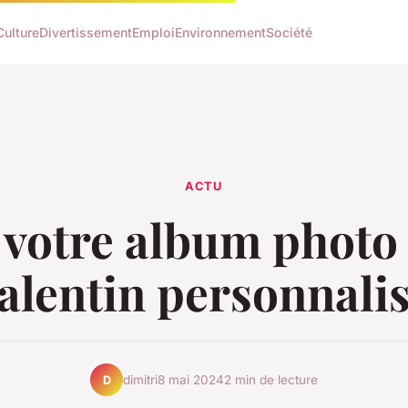
Culture
Divertissement
Emploi
Environnement
Société
ACTU
 votre album photo 
alentin personnali
dimitri
8 mai 2024
2 min de lecture
D