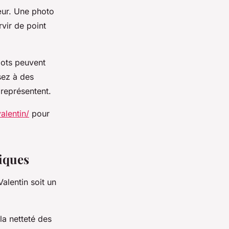
cœur. Une photo
vir de point
ots peuvent
sez à des
représentent.
alentin/
pour
tiques
alentin soit un
 la netteté des