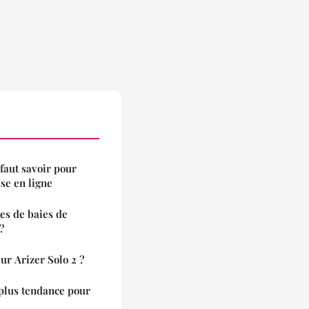
 faut savoir pour
se en ligne
es de baies de
?
ur Arizer Solo 2 ?
 plus tendance pour