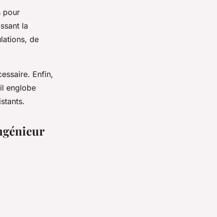
s pour
ssant la
lations, de
cessaire. Enfin,
 il englobe
stants.
ingénieur