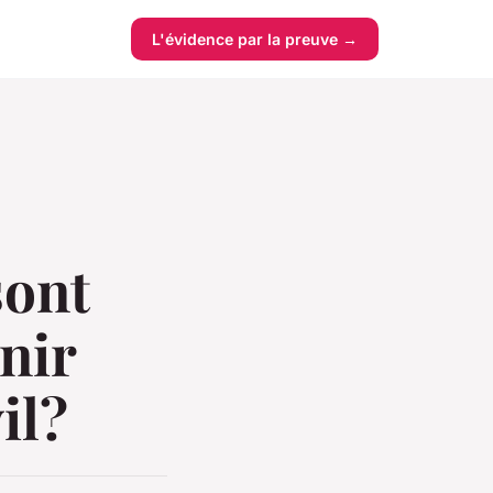
L'évidence par la preuve →
sont
nir
il?