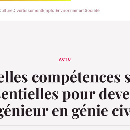
Culture
Divertissement
Emploi
Environnement
Société
ACTU
lles compétences 
sentielles pour deve
génieur en génie civ