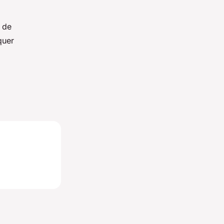
l de
quer