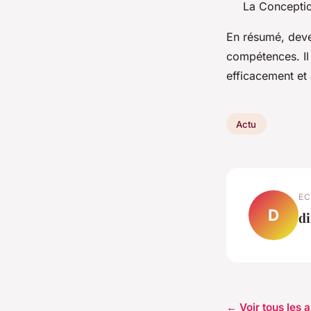
La Conceptio
En résumé, deven
compétences. Il
efficacement et 
Actu
EC
D
di
← Voir tous les a