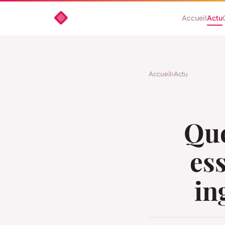
Accueil
Actu
Accueil
›
Actu
Que
es
in