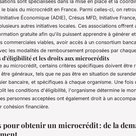
sations sont spécialisées dans la mise en place et la coordi
le biais du microcrédit en France. Parmi celles-ci, on retro
l'Initiative Économique (ADIE), Crésus MFD, Initiative France
plusieurs autres initiatives locales. Ces associations offre
ormation gratuite afin qu'ils puissent apprendre à générer e
s commerciales viables, avoir accès à un consortium bancai
 avec les modalités de remboursement proposées par chaqu
 d'éligibilité et les droits aux microcrédits
le au microcrédit, certains critères spécifiques doivent être 
 être généraux, tels que ne pas être en situation de surend
ier bancaire, et spécifiques à chaque organisme. Une fois 
t les conditions d'éligibilité, l'organisme détermine le mon
Les personnes acceptées ont également droit à un accompa
r cohésion financière.
pour obtenir un microcrédit : de la de
ement