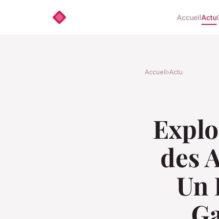
Accueil
Actu
Accueil
›
Actu
Explo
des A
Un 
Ga