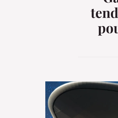
tend
pou