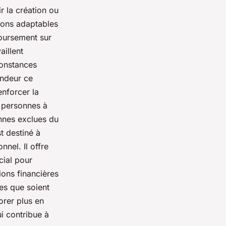
r la création ou
tions adaptables
oursement sur
aillent
constances
ondeur ce
enforcer la
s personnes à
onnes exclues du
t destiné à
nnel. Il offre
ial pour
ions financières
les que soient
orer plus en
ui contribue à