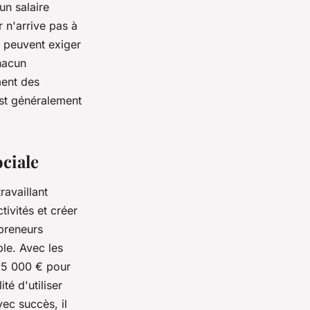
un salaire
 n'arrive pas à
 peuvent exiger
hacun
ment des
est généralement
ociale
availlant
ivités et créer
epreneurs
ble. Avec les
 25 000 € pour
té d'utiliser
vec succès, il