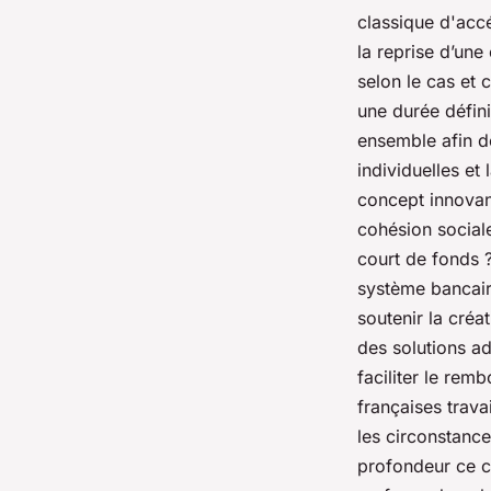
classique d'accé
la reprise d’une
selon le cas et
une durée définie
ensemble afin de
individuelles et
concept innovant
cohésion social
court de fonds ?
système bancair
soutenir la créat
des solutions a
faciliter le rem
françaises trava
les circonstance
profondeur ce co