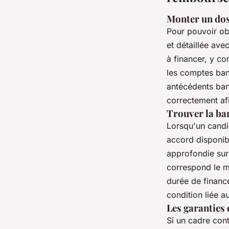
Monter un doss
Pour pouvoir ob
et détaillée ave
à financer, y co
les comptes banc
antécédents banc
correctement afi
Trouver la ba
Lorsqu'un candid
accord disponibl
approfondie sur 
correspond le mi
durée de finance
condition liée a
Les garanties
Si un cadre cont