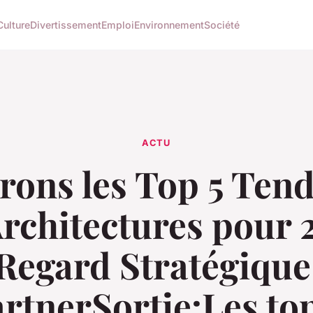
Culture
Divertissement
Emploi
Environnement
Société
ACTU
rons les Top 5 Ten
rchitectures pour 
Regard Stratégique
rtnerSortie:Les to