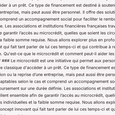
der à un prêt. Ce type de financement est destiné à souteni
 entreprise, mais peut aussi être personnel. Il offre des solu
 comprend un accompagnement social pour faciliter le remb
. Les associations et institutions financières françaises trav
 garantir l’accès au microcrédit, quelles que soient les cir
 la faible somme requise. Nous allons explorer plus en prof
 qui fait tant parler de lui ces temps-ci et qui contribue à r
e. Qu'est-ce que le microcrédit et comment peut-il aider le
 ### Le microcrédit est une initiative qui permet aux pers
e classique d'accéder à un prêt. Ce type de financement es
ion ou la reprise d’une entreprise, mais peut aussi être perso
daptables selon le cas et comprend un accompagnement soc
boursement sur une durée définie. Les associations et institut
illent ensemble afin de garantir l’accès au microcrédit, quel
s individuelles et la faible somme requise. Nous allons expl
ncept innovant qui fait tant parler de lui ces temps-ci et q