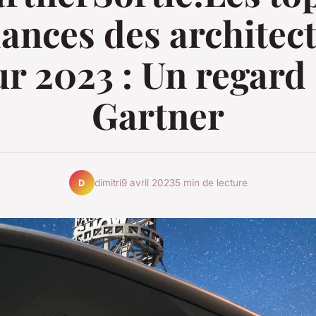
ances des architec
r 2023 : Un regard
Gartner
dimitri
9 avril 2023
5 min de lecture
D