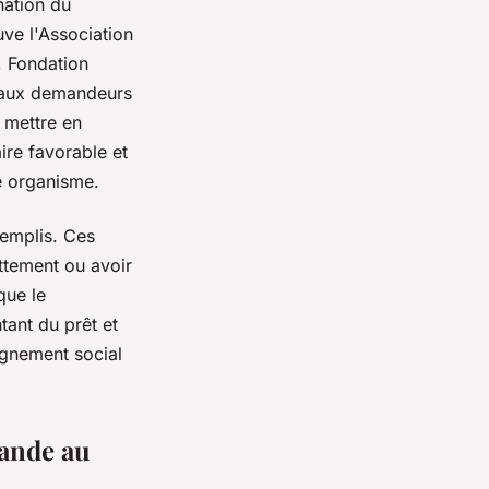
nation du
uve l'Association
, Fondation
nt aux demandeurs
t mettre en
re favorable et
e organisme.
remplis. Ces
ettement ou avoir
que le
tant du prêt et
gnement social
mande au