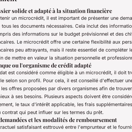
ier solide et adapté à la situation financière
tenir un microcrédit, il est important de présenter une de
c tous les documents nécessaires. Cela inclut des informatio
mpris des informations sur le budget prévisionnel et des chi
aires. Le microcrédit offre une certaine flexibilité aux pe
aires peu attrayants, mais il reste essentiel de compléter l
n de mettre en valeur la situation personnelle et professionn
nque ou l'organisme de crédit adapté
at est considéré comme éligible à un microcrédit, il doit tr
e selon son profil. Pour cela, il est conseillé d'effectuer u
les offres proposées par divers organismes afin de trouver 
eux à ses besoins. Plusieurs aspects doivent être considéré
ment, le taux d'intérêt applicable, les frais supplémentaires
u contrat qui peut influer sur les termes du prêt.
 demandées et les modalités de remboursement
ractuel satisfaisant esttrouvé entre l'emprunteur et le fourn