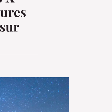
tures
 sur