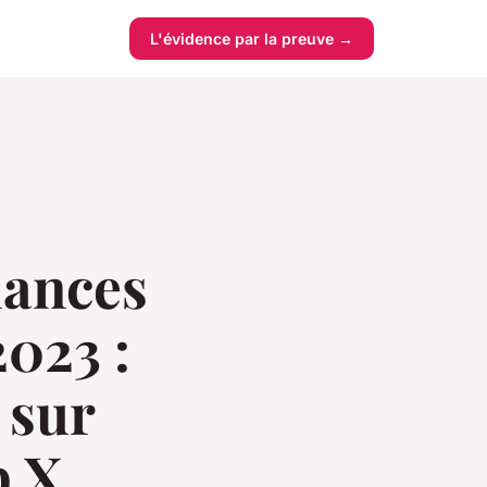
L'évidence par la preuve →
dances
2023 :
 sur
p X