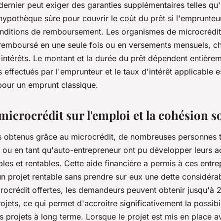
dernier peut exiger des garanties supplémentaires telles qu'
hypothèque sûre pour couvrir le coût du prêt si l'emprunteur
onditions de remboursement. Les organismes de microcrédit
t remboursé en une seule fois ou en versements mensuels, c
intérêts. Le montant et la durée du prêt dépendent entière
effectués par l'emprunteur et le taux d'intérêt applicable 
 pour un emprunt classique.
icrocrédit sur l'emploi et la cohésion s
 obtenus grâce au microcrédit, de nombreuses personnes tr
 ou en tant qu'auto-entrepreneur ont pu développer leurs act
les et rentables. Cette aide financière a permis à ces entr
un projet rentable sans prendre sur eux une dette considéra
crocrédit offertes, les demandeurs peuvent obtenir jusqu'à
ojets, ce qui permet d'accroître significativement la possibili
s projets à long terme. Lorsque le projet est mis en place a