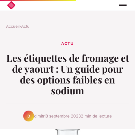
Accueil
›
Actu
ACTU
Les étiquettes de fromage et
de yaourt : Un guide pour
des options faibles en
sodium
dimitri
8 septembre 2023
2 min de lecture
D